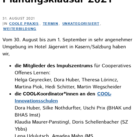
31. AUGUST 2021
|
IN
COOLE PRAXIS
,
TERMIN
,
UNKATEGORISIERT
,
WEITERBILDUNG
Vom 30. August bis zum 1. September in sehr angenehmer
Umgebung im Hotel Jägerwirt in Kasern/Salzburg haben
wir,
die Mitglieder des Impulszentrums
für Cooperatives
Offenes Lernen:
Helga Geyrecker, Dora Huber, Theresa Lörincz,
Martina Piok, Hedi Schitter, Martin Wegscheider
die COOL-Koordinator*innen an den
COOL-
Innovationsschulen
Dora Huber, Silke Nothdurfter, Uschi Prix (BHAK und
BHAS Imst)
Klaudia Maurer-Panstingl, Doris Schellenbacher (SZ
Ybbs)
Lena Udulutsch, Amadea Mahn (MS