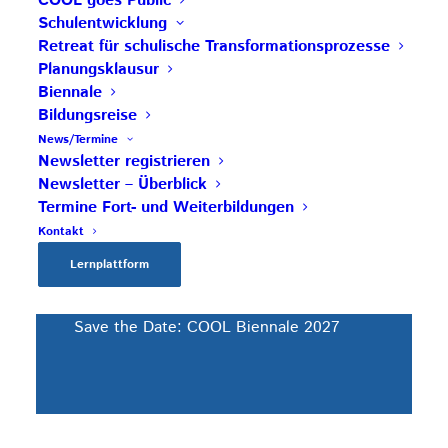
COOL goes Public
Schulentwicklung
Retreat für schulische Transformationsprozesse
Planungsklausur
AKTUELLE BEITRÄGE
Biennale
Bildungsreise
News/Termine
Save the Date: COOL Biennale 2027
Newsletter registrieren
Newsletter – Überblick
BG Zaunergasse SBG – Partnerschule
Termine Fort- und Weiterbildungen
Rezertifizierung HAK Neumarkt –
Kontakt
Impulsschule
Lernplattform
BORG Murau – COOL Partnerschule
Save the Date: COOL Biennale 2027