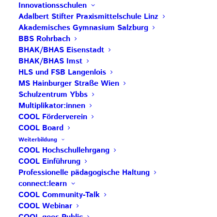
Schulentwicklung braucht. Ein herzliches
Innovationsschulen
Dankeschön an die HAK Neumarkt am Wallersee für
Adalbert Stifter Praxismittelschule Linz
Akademisches Gymnasium Salzburg
die großartige Unterstützung – ganz besonders an
BBS Rohrbach
Birgit², Walter und Christoph.
BHAK/BHAS Eisenstadt
BHAK/BHAS Imst
Wir haben uns bei euch sehr wohlgefühlt und sind
HLS und FSB Langenlois
tief beeindruckt von eurem Engagement für eure
MS Hainburger Straße Wien
Schüler:innen und für COOL.
Schulzentrum Ybbs
Multiplikator:innen
Austausch, Reflexion und gemeinsame
COOL Förderverein
Weiterentwicklung auf Augenhöhe – genau so soll
COOL Board
Weiterbildung
Schule sein! ✨
COOL Hochschullehrgang
COOL Einführung
Text: Sonja Lenz
Professionelle pädagogische Haltung
connect:learn
Beitrag teilen
COOL Community-Talk
COOL Webinar