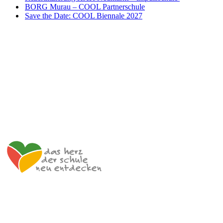
BORG Murau – COOL Partnerschule
Save the Date: COOL Biennale 2027
Impulszentrum für Cooperatives Offenes Lernen
c/o ibc hetzendorf – BHAK/S Wien 12
Hetzendorfer Straße 66 – 68
1120 Wien
+43 699 12 129 951
impulszentrum@cooltrainers.at
Impressum
Datenschutzerklärung