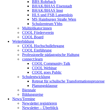
BBS Rohrbach
BHAK/BHAS Eisenstadt
BHAK/BHAS Imst
HLS und FSB Langenlois
MS Hainburger Straße Wien
Schulzentrum Ybbs
Multiplikator:innen
COOL Förderverein
COOL Board
Weiterbildung
COOL Hochschullehrgang
COOL Einführung
Professionelle pädagogische Haltung
connect:learn
COOL Community-Talk
COOL Webinar
COOL goes Public
Schulentwicklung
Retreat für schulische Transformationsprozesse
Planungsklausur
Biennale
Bildungsreise
News/Termine
Newsletter registrieren
Newsletter – Überblick