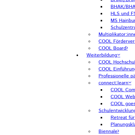
BHAK/BHA
HLS und F
MS Hainbu
Schulzent
Multiplikator:inn
COOL Förderver
COOL Board
Weiterbildung
COOL Hochschul
COOL Einführun
Professionelle 
connect:learn
COOL Comm
COOL Web
COOL goes
Schulentwicklun
Retreat fü
Planungskl
Biennale