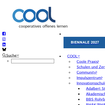
BIENNALE 2027
Suche
COOL
Coole Praxis
Schulen und Zert
Community
Impulszentrum
Innovationsschu
Adalbert St
Akademisc
BBS Rohrb
BHAK/BHAS