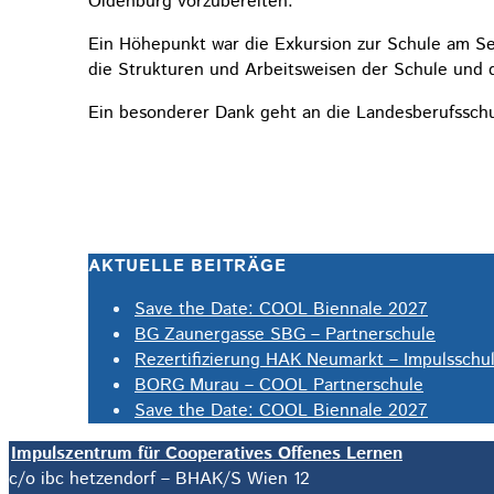
Oldenburg vorzubereiten.
Ein Höhepunkt war die Exkursion zur Schule am See
die Strukturen und Arbeitsweisen der Schule und d
Ein besonderer Dank geht an die Landesberufsschul
AKTUELLE BEITRÄGE
Save the Date: COOL Biennale 2027
BG Zaunergasse SBG – Partnerschule
Rezertifizierung HAK Neumarkt – Impulsschu
BORG Murau – COOL Partnerschule
Save the Date: COOL Biennale 2027
Impulszentrum für Cooperatives Offenes Lernen
c/o ibc hetzendorf – BHAK/S Wien 12