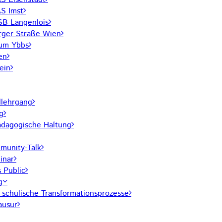
S Imst
SB Langenlois
rger Straße Wien
rum Ybbs
en
ein
lehrgang
g
pädagogische Haltung
unity-Talk
inar
 Public
g
r schulische Transformationsprozesse
ausur