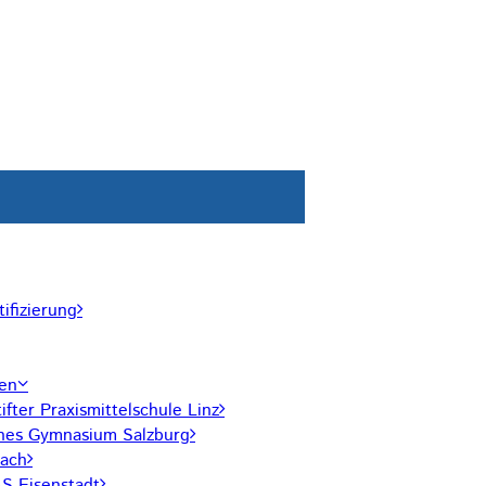
ifizierung
len
ifter Praxismittelschule Linz
hes Gymnasium Salzburg
ach
 Eisenstadt