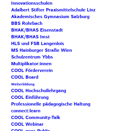
Innovationsschulen
Mit Begeisterung durften wir an beiden Tagen die
Adalbert Stifter Praxismittelschule Linz
Kinder dabei beobachten, wie sie mit großem
Akademisches Gymnasium Salzburg
Engagement ihre Lernjobs, Lern-Nuggets und
BBS Rohrbach
vielfältigen Arbeitsaufträge aus den
BHAK/BHAS Eisenstadt
BHAK/BHAS Imst
unterschiedlichsten Fächern erledigten. Mozart,
HLS und FSB Langenlois
Licht und Optik, der Dreiecksumfang und Vieles
MS Hainburger Straße Wien
mehr war Thema. Dabei waren die Schüler:innen an
Schulzentrum Ybbs
allen möglichen Plätzen im Schulhaus zu finden und
Multiplikator:innen
COOL Förderverein
erklärten und zeigten uns bereitwillig, wie Lernen
COOL Board
in ihrer Schule funktioniert.
Weiterbildung
COOL Hochschullehrgang
Bei intensiven pädagogischen Diskursen konnte die
COOL Einführung
Regionalgruppen COOL in der Praxis erleben und
Professionelle pädagogische Haltung
vertiefen. Vor allem konnten wir sehen, wieviel
connect:learn
möglich ist und in der MS Albrechtsberg bereits
COOL Community-Talk
COOL Webinar
umgesetzt. Cornelia, Irene und Cornelia durfte sich