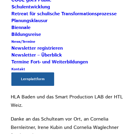
COOL goes Public
über ein ausschließlich positives Feedback zu ihrer
Schulentwicklung
Arbeit und ihrem gelebten Schulkonzept freuen.
Retreat für schulische Transformationsprozesse
Planungsklausur
Am ersten Abend erkundeten wir auch bei einer
Biennale
spannenden Nachtwächterführung die Stadt Krems
Bildungsreise
und ließen den Tag dort ausklingen.
News/Termine
Newsletter registrieren
Zum Abschluss am zweiten Tag wurden die
Newsletter – Überblick
Termine Fort- und Weiterbildungen
Entwicklungsprojekte an den drei Schulen der
Kontakt
Regionalgruppe OST beraten und sie sind bereits
Lernplattform
auf Schiene: Die COOL Zertifizierung der MS
Albrechtsberg, SHOW TIME – COOL Day an der
HLA Baden und das Smart Production LAB der HTL
Weiz.
Danke an das Schulteam vor Ort, an Cornelia
Bernleitner, Irene Kubin und Cornelia Waglechner