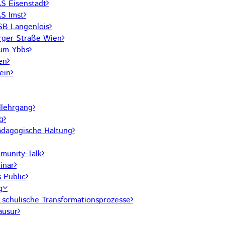
 Eisenstadt
S Imst
SB Langenlois
rger Straße Wien
rum Ybbs
en
ein
lehrgang
g
pädagogische Haltung
unity-Talk
inar
 Public
g
r schulische Transformationsprozesse
ausur