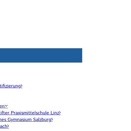
ifizierung
len
ifter Praxismittelschule Linz
hes Gymnasium Salzburg
ach