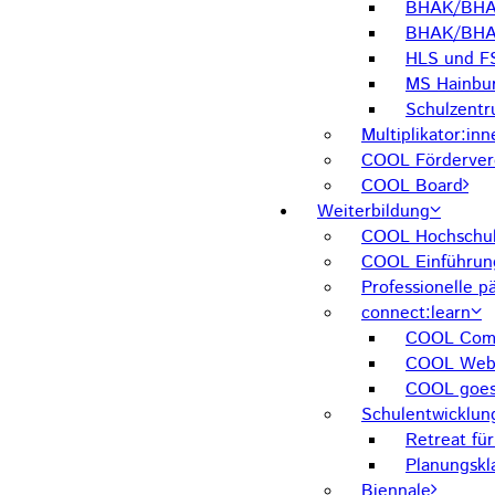
BHAK/BHAS
BHAK/BHA
HLS und F
MS Hainbu
Schulzent
Multiplikator:inn
COOL Förderver
COOL Board
Weiterbildung
COOL Hochschul
COOL Einführun
Professionelle 
connect:learn
COOL Comm
COOL Web
COOL goes
Schulentwicklun
Retreat fü
Planungskl
Biennale