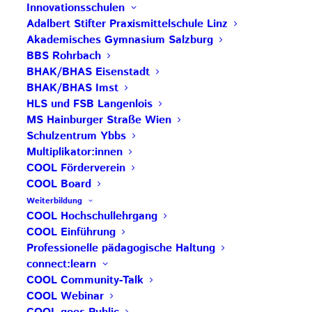
Hofmann
und Sabine Sick.
Innovationsschulen
Adalbert Stifter Praxismittelschule Linz
Im Gegensatz zu traditionellen Ansätzen, die oft auf
Akademisches Gymnasium Salzburg
Drohungen und Strafen setzen, verfolgt dieses
BBS Rohrbach
Projekt einen positiven und reflektierten Ansatz,
BHAK/BHAS Eisenstadt
BHAK/BHAS Imst
um das Nutzungsverhalten langfristig zu verändern.
HLS und FSB Langenlois
Ein zentraler Bestandteil ist die Ausbildung von
MS Hainburger Straße Wien
Peers. Diese sollen nicht nur Wissen über die
Schulzentrum Ybbs
Risiken und Chancen der Smartphonenutzung
Multiplikator:innen
erwerben, sondern auch lernen, wie sie dieses
COOL Förderverein
COOL Board
Wissen effektiv an ihre Altersgenossen weitergeben
Weiterbildung
können. Ganz nach dem Motto:
COOL Hochschullehrgang
denk.schule.selbstgesteuert.
COOL Einführung
Professionelle pädagogische Haltung
Text: Theresa Lörincz
connect:learn
COOL Community-Talk
COOL Webinar