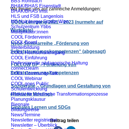
BBS Rohrbach
BHAK/BHAS Eisenstadt
Wir freuen uns auf zahlreiche Anmeldungen:
BHAK/BHAS Imst
HLS und FSB Langenlois
MS Hainburger Straße Wien
COOL-Lehrgang 2021 – 2023 (nurmehr auf
Schulzentrum Ybbs
Warteliste)
Multiplikator:innen
COOL Förderverein
COOL Board
Neue Seminarreihe „Förderung von
Weiterbildung
Selbststeuerungskompetenzen“ (abgesagt)
COOL Hochschullehrgang
COOL Einführung
Professionelle pädagogische Haltung
FOLLOW UP – Förderung von
connect:learn
Selbststeuerungskompetenzen
COOL Community-Talk
COOL Webinar
COOL goes Public
Soziokratie – Grundlagen und Gestaltung von
Schulentwicklung
effektiven Meetings
Retreat für schulische Transformationsprozesse
Planungsklausur
Biennale
Globales Lernen und SDGs
Bildungsreise
News/Termine
Newsletter registrieren
Beitrag teilen
Newsletter – Überblick