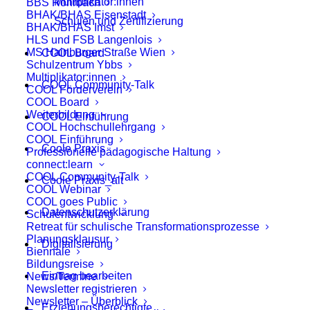
Multiplikator:innen
BBS Rohrbach
BHAK/BHAS Eisenstadt
Schulen und Zertifizierung
BHAK/BHAS Imst
HLS und FSB Langenlois
MS Hainburger Straße Wien
COOL Board
Schulzentrum Ybbs
Multiplikator:innen
COOL Community-Talk
COOL Förderverein
COOL Board
Weiterbildung
COOL Einführung
COOL Hochschullehrgang
COOL Einführung
Coole Praxis
Professionelle pädagogische Haltung
connect:learn
COOL Community-Talk
Coole Praxis_alt
COOL Webinar
COOL goes Public
Datenschutzerklärung
Schulentwicklung
Retreat für schulische Transformationsprozesse
Planungsklausur
Digitalisierung
Biennale
Bildungsreise
Eintrag bearbeiten
News/Termine
Newsletter registrieren
Newsletter – Überblick
Erziehungsberechtigte