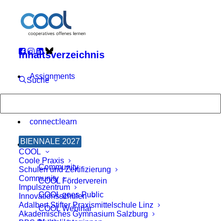
Inhaltsverzeichnis
Assignments
Suche
BIENNALE
connect:learn
BIENNALE 2027
COOL
COOL
Coole Praxis
Community
Schulen und Zertifizierung
Community
COOL Förderverein
Impulszentrum
COOL goes Public
Innovationsschulen
Adalbert Stifter Praxismittelschule Linz
COOL Webinar
Akademisches Gymnasium Salzburg