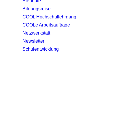
Biennale
Bildungsreise
COOL Hochschullehrgang
COOLe Arbeitsaufträge
Netzwerkstatt
Newsletter
Schulentwicklung
Impulszentrum für Cooperatives Offenes Lernen
c/o ibc hetzendorf – BHAK/S Wien 12
Hetzendorfer Straße 66 – 68
1120 Wien
+43 699 12 129 951
impulszentrum@cooltrainers.at